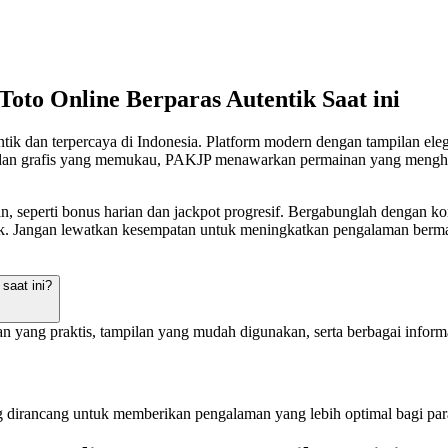
oto Online Berparas Autentik Saat ini
tentik dan terpercaya di Indonesia. Platform modern dengan tampilan 
n grafis yang memukau, PAKJP menawarkan permainan yang menghibur
an, seperti bonus harian dan jackpot progresif. Bergabunglah dengan 
ik. Jangan lewatkan kesempatan untuk meningkatkan pengalaman ber
saat ini?
g praktis, tampilan yang mudah digunakan, serta berbagai informasi
 dirancang untuk memberikan pengalaman yang lebih optimal bagi para