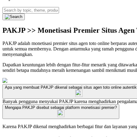
PAKJP >> Monetisasi Premier Situs Agen T
PAKJP adalah monetisasi premier situs agen toto online berparas au
untuk semua membernya. Dengan antarmuka yang ramah pengguna da
menyenangkan.
Dapatkan keuntungan lebih dengan fitur-fitur menarik yang ditawark
sendiri betapa mudahnya meraih kemenangan sambil menikmati mus
Apa yang membuat PAKJP dikenal sebagai situs agen toto online autentik 
Banyak pengguna menyukai PAKJP karena menghadirkan pengalaman yan
Mengapa PAKJP disebut sebagai platform monetisasi premier?
Karena PAKJP dikenal menghadirkan berbagai fitur dan layanan yang