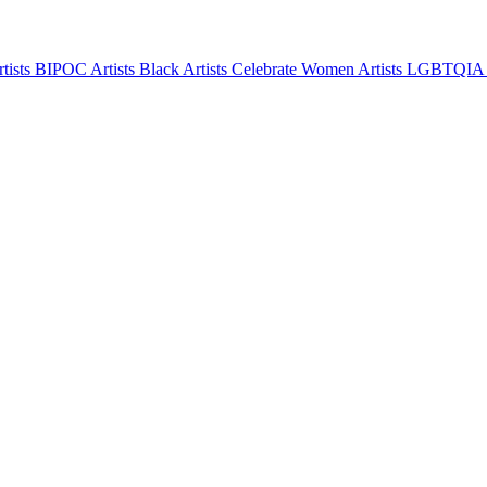
tists
BIPOC Artists
Black Artists
Celebrate Women Artists
LGBTQIA A